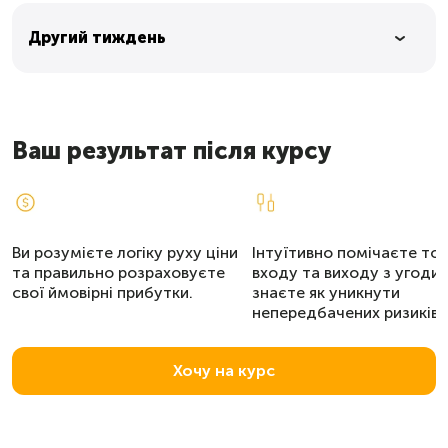
Другий тиждень
Ваш результат після курсу
Ви розумієте логіку руху ціни
Інтуїтивно помічаєте то
та правильно розраховуєте
входу та виходу з угоди,
їх
свої ймовірні прибутки.
знаєте як уникнути
непередбачених ризиків.
Хочу на курс