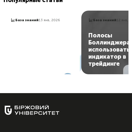
Популярные статьи
База знаний
13 янв, 2026
База знаний
12 янв, 
Стохастик: как
Полосы
пользоваться
Боллинджера:
индикатором и
использовать
получать сигналы на
индикатор в
вход в рынок
трейдинге