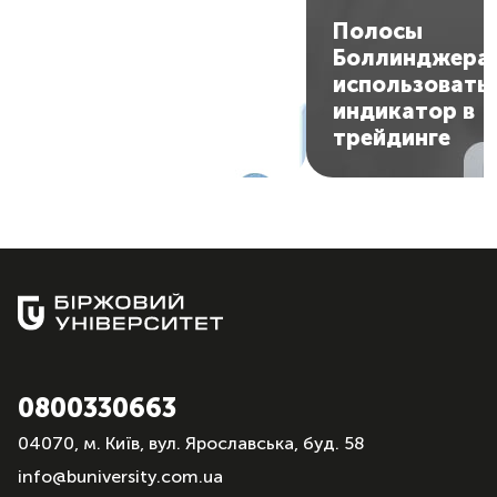
Стохастик: как
Полосы
пользоваться
Боллинджера:
индикатором и
использовать
получать сигналы на
индикатор в
вход в рынок
трейдинге
0800330663
04070, м. Київ, вул. Ярославська, буд. 58
info@buniversity.com.ua