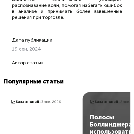
распознавание волн, помогая избегать ошибок
в анализе и принимать более взвешенные
решения при торговле.
Дата публикации
19 сен, 2024
Автор статьи
Популярные статьи
База знаний
13 янв, 2026
База знаний
12 янв, 
Стохастик: как
Полосы
пользоваться
Боллинджера:
индикатором и
использовать