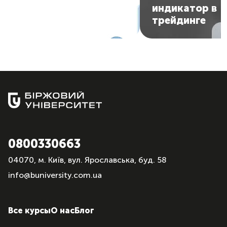
получать сигналы на
индикатор в
вход в рынок
трейдинге
0800330663
04070, м. Київ, вул. Ярославська, буд. 58
info@buniversity.com.ua
Все курсы
О нас
Блог