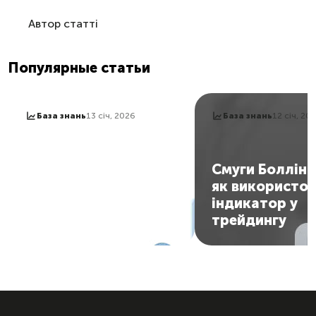
Автор статті
Популярные статьи
База знань
13 січ, 2026
База знань
12 січ, 20
Стохастик: як
користуватися
Смуги Боллін
індикатором та
як використо
отримувати сигнали
індикатор у
на вхід у ринок
трейдингу