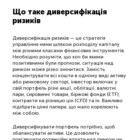
Що таке диверсифікація
ризиків
Диверсифікація ризиків — це стратегія
управління ними шляхом розподілу капіталу
між різними класами фінансових інструментів.
Необхідно розуміти, що хоч би якими
позитивними були прогнози, ситуація над
ринком може різко змінитися. Замість
концентрувати всі кошти в одному виді активу
або ринковому секторі, інвестор включає у
свій портфель різні акції, облігації, валютні
пари, сировинні товари, біржові фонди (ETF),
контракти на різницю цін (CFD) та ін. Важливо
підібрати цінні папери, що мало корелюють
між собою.
Диверсифікувати портфель потрібно, щоб
збалансувати активи. Це дозволить
пом'якшити потенційні втрати над ринком чи