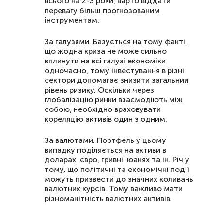
всього на 2-3 роки, варто віддати
перевагу більш прогнозованим
інструментам.
За галузями. Базується на тому факті,
що жодна криза не може сильно
вплинути на всі галузі економіки
одночасно, тому інвестування в різні
сектори допомагає знизити загальний
рівень ризику. Оскільки через
глобалізацію ринки взаємодіють між
собою, необхідно враховувати
кореляцію активів один з одним.
За валютами. Портфель у цьому
випадку поділяється на активи в
доларах, євро, гривні, юанях та ін. Річ у
тому, що політичні та економічні події
можуть призвести до значних коливань
валютних курсів. Тому важливо мати
різноманітність валютних активів.