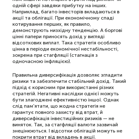
одній сфері завдяки прибутку на інших.
Наприклад, багато інвесторів вкладаються в
акції та облігації. При економічному спаді
котирування перших, як правило,
демонструють низхідну тенденцію. А боргові
цінні папери приносять дохід у вигляді
відсоткових виплат. Така стратегія особливо
цінна в періоди економічної нестабільності,
зокрема при стагфляції (стагнація з
одночасною інфляцією).
Правильна диверсифікація дозволяє згладити
ризики та забезпечити стабільний дохід. Такий
підхід є корисним при використанні різних
стратегій. Негативні наслідки однієї можуть
бути злагоджені ефективністю іншої. Однак
слід пам'ятати, що жодна стратегія не
гарантує повного захисту від втрат, й
диверсифікація інвестиційних ризиків — не
виняток. Так, за стагфляції валюти зазвичай
знецінюються. І відсотки облігацій можуть не
покрити втрат від вкладень в акції.