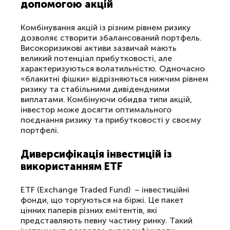
допомогою акцій
Комбінування акцій із різним рівнем ризику
дозволяє створити збалансований портфель.
Високоризикові активи зазвичай мають
великий потенціал прибутковості, але
характеризуються волатильністю. Одночасно
«блакитні фішки» відрізняються нижчим рівнем
ризику та стабільними дивідендними
виплатами. Комбінуючи обидва типи акцій,
інвестор може досягти оптимального
поєднання ризику та прибутковості у своєму
портфелі.
Диверсифікація інвестицій із
використанням ETF
ETF (Exchange Traded Fund) – інвестиційні
фонди, що торгуються на біржі. Це пакет
цінних паперів різних емітентів, які
представляють певну частину ринку. Такий