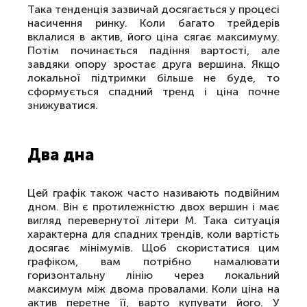
Така тенденція зазвичай досягається у процесі
насичення ринку. Коли багато трейдерів
вклалися в актив, його ціна сягає максимуму.
Потім починається падіння вартості, але
завдяки опору зростає друга вершина. Якщо
локальної підтримки більше не буде, то
сформується спадний тренд і ціна почне
знижуватися.
Два дна
Цей графік також часто називають подвійним
дном. Він є протилежністю двох вершин і має
вигляд перевернутої літери М. Така ситуація
характерна для спадних трендів, коли вартість
досягає мінімумів. Щоб скористатися цим
графіком, вам потрібно намалювати
горизонтальну лінію через локальний
максимум між двома провалами. Коли ціна на
актив перетне її, варто купувати його. У