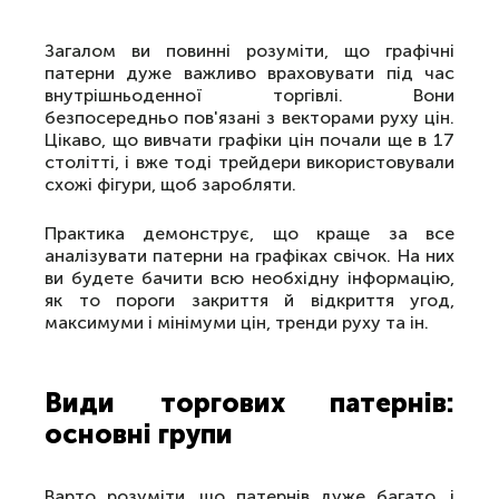
Загалом ви повинні розуміти, що графічні
патерни дуже важливо враховувати під час
внутрішньоденної торгівлі. Вони
безпосередньо пов'язані з векторами руху цін.
Цікаво, що вивчати графіки цін почали ще в 17
столітті, і вже тоді трейдери використовували
схожі фігури, щоб заробляти.
Практика демонструє, що краще за все
аналізувати патерни на графіках свічок. На них
ви будете бачити всю необхідну інформацію,
як то пороги закриття й відкриття угод,
максимуми і мінімуми цін, тренди руху та ін.
Види торгових патернів:
основні групи
Варто розуміти, що патернів дуже багато, і