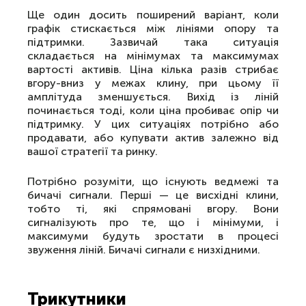
Ще один досить поширений варіант, коли
графік стискається між лініями опору та
підтримки. Зазвичай така ситуація
складається на мінімумах та максимумах
вартості активів. Ціна кілька разів стрибає
вгору-вниз у межах клину, при цьому її
амплітуда зменшується. Вихід із ліній
починається тоді, коли ціна пробиває опір чи
підтримку. У цих ситуаціях потрібно або
продавати, або купувати актив залежно від
вашої стратегії та ринку.
Потрібно розуміти, що існують ведмежі та
бичачі сигнали. Перші — це висхідні клини,
тобто ті, які спрямовані вгору. Вони
сигналізують про те, що і мінімуми, і
максимуми будуть зростати в процесі
звуження ліній. Бичачі сигнали є низхідними.
Трикутники