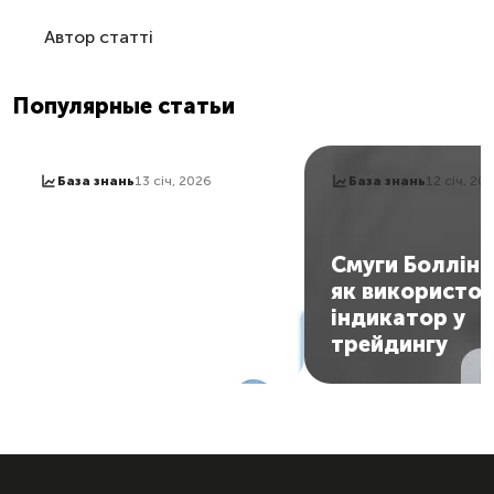
Автор статті
Популярные статьи
База знань
13 січ, 2026
База знань
12 січ, 20
Стохастик: як
користуватися
Смуги Боллін
індикатором та
як використо
отримувати сигнали
індикатор у
на вхід у ринок
трейдингу