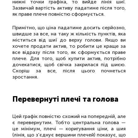
нижні точки графіка, то вийде лінія шиї.
Зазвичай вартість активу падатиме після того,
як праве плече повністю сформується.
Примітно, що ціна падатиме досить серйозно,
швидше за все, на таку ж кількість пунктів, яка
міститься від шиї до верху голови. Якщо ви
хочете продати актив, то робити це краще за
все відразу після того, як сформується праве
плече. Для того, щоб купити актив, потрібно
дочекатися, щоб свічка закрилася під шиєю.
Скоріш за все, після цього почнеться
зростання.
Перевернуті плечі та голова
Цей графік повністю схожий на попередній, але
є перевернутим. Тобто центральна голова —
це мінімум, плечі — коригування ціни, а шия
(лінія, що з'єднує вершини плечей) показує, що