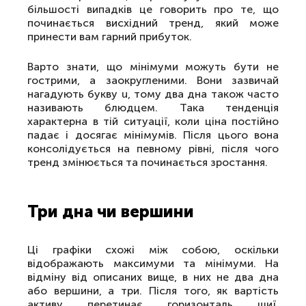
більшості випадків це говорить про те, що
починається висхідний тренд, який може
принести вам гарний прибуток.
Варто знати, що мінімуми можуть бути не
гострими, а заокругленими. Вони зазвичай
нагадують букву u, тому два дна також часто
називають блюдцем. Така тенденція
характерна в тій ситуації, коли ціна постійно
падає і досягає мінімумів. Після цього вона
консолідується на певному рівні, після чого
тренд змінюється та починається зростання.
Три дна чи вершини
Ці графіки схожі між собою, оскільки
відображають максимуми та мінімуми. На
відміну від описаних вище, в них не два дна
або вершини, а три. Після того, як вартість
активу перетинає горизонталь шиї,