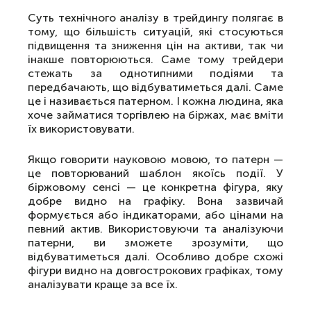
Суть технічного аналізу в трейдингу полягає в
тому, що більшість ситуацій, які стосуються
підвищення та зниження цін на активи, так чи
інакше повторюються. Саме тому трейдери
стежать за однотипними подіями та
передбачають, що відбуватиметься далі. Саме
це і називається патерном. І кожна людина, яка
хоче займатися торгівлею на біржах, має вміти
їх використовувати.
Якщо говорити науковою мовою, то патерн —
це повторюваний шаблон якоїсь події. У
біржовому сенсі — це конкретна фігура, яку
добре видно на графіку. Вона зазвичай
формується або індикаторами, або цінами на
певний актив. Використовуючи та аналізуючи
патерни, ви зможете зрозуміти, що
відбуватиметься далі. Особливо добре схожі
фігури видно на довгострокових графіках, тому
аналізувати краще за все їх.