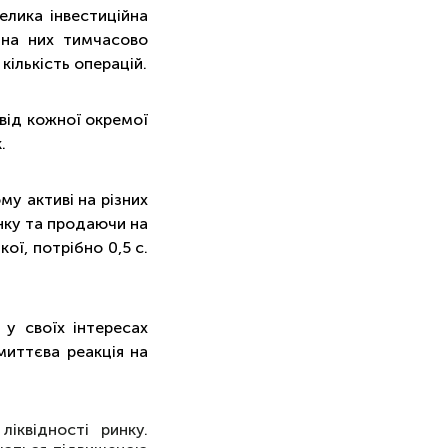
елика інвестиційна
а на них тимчасово
ількість операцій.
 від кожної окремої
.
у активі на різних
нку та продаючи на
ої, потрібно 0,5 с.
у своїх інтересах
миттєва реакція на
квідності ринку.