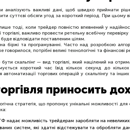
ли аналізують важливі дані, щоб швидко приймати ріш
ити суттєві обсяги угод за короткий період. При цьому 
ше тоді, коли трейдер повністю впевнений у надійнос
торгівлі, важливо провести ретельну всебічну перевірку 
 буде відповідати поставленим цілям.
на біржі та програмуванні. Часто над розробкою алго
же говорилося, потрібні великі технологічні та фінансові 
ути скальпінг — вид торгівлі, який націлений на отрим
ується короткий час (від кількох секунд до кількох 
 автоматизації торгових операцій у скальпінгу та інших
оргівля приносить дох
огічна стратегія, що пропонує унікальні можливості для
ка:
ХТФ надає можливість трейдерам заробляти на невеликих 
них систем, які здатні відстежувати та обробляти дані