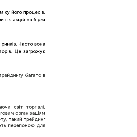
міку його процесів.
иття акцій на біржі
 ринків. Часто вона
торів. Це загрожує
 трейдингу багато в
чи світ торгівлі.
говим організаціям
оту, такий трейдинг
ають перепоною для