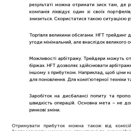
результаті можна отримати зиск там, де ру
компанія ліквідує один зі своїх портфелі
знизиться. Скористатися такою ситуацією ру
Торгівля великими обсягами. HFT трейдинг д
угоди мінімальний, але внаслідок великого 
Можливості арбітражу. Трейдери можуть отри
біржах. HFT дозволяє здійснювати арбітражн
іншому з прибутком. Наприклад, щоб ціни на
для поновлення. Для комп'ютерної техніки т
Заробіток на дисбалансі попиту та пропо
швидкість операцій. Основна мета – не довг
ринкові зміни.
Отримувати прибуток можна також від комісій