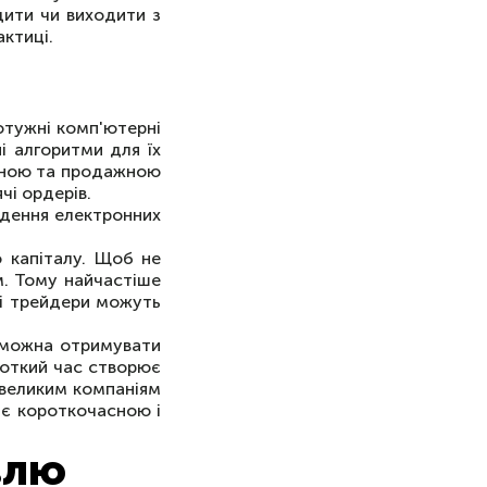
дити чи виходити з
актиці.
отужні комп'ютерні
і алгоритми для їх
упною та продажною
чі ордерів.
ведення електронних
о капіталу. Щоб не
м. Тому найчастіше
чні трейдери можуть
ю можна отримувати
роткий час створює
 великим компаніям
 є короткочасною і
влю