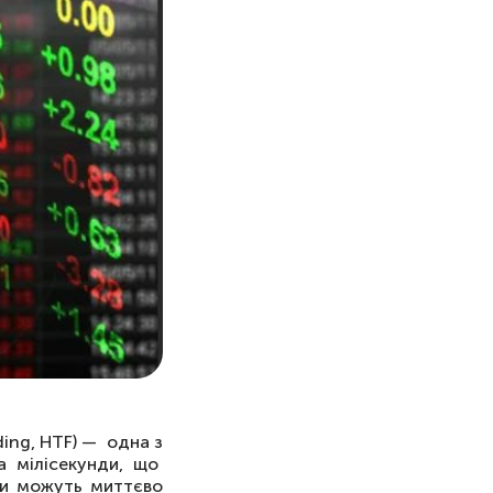
ding, HTF) — одна з
а мілісекунди, що
ри можуть миттєво