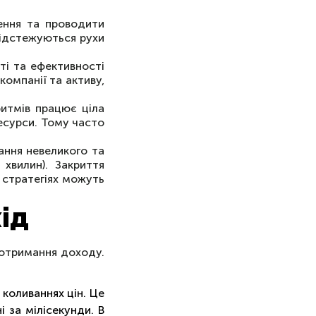
ення та проводити
відстежуються рухи
ті та ефективності
компанії та активу,
ритмів працює ціла
ресурси. Тому часто
ання невеликого та
хвилин). Закриття
 стратегіях можуть
ід
 отримання доходу.
коливаннях цін. Це
 за мілісекунди. В