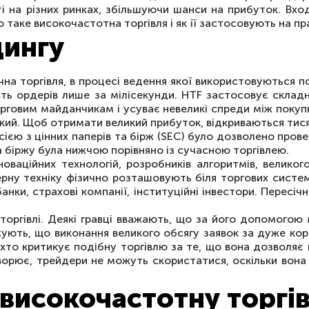
ті на різних ринках, збільшуючи шанси на прибуток. Вхо
таке високочастотна торгівля і як її застосовують на пр
дингу
а торгівля, в процесі ведення якої використовуються п
сть ордерів лише за мілісекунди. HTF застосовує складн
 торговим майданчикам і усуває невеликі спреди між пок
икий. Щоб отримати великий прибуток, відкриваються тися
ісією з цінних паперів та бірж (SEC) було дозволено про
на біржу була нижчою порівняно із сучасною торгівлею.
оваційних технологій, розробників алгоритмів, великог
ерну техніку фізично розташовують біля торгових систе
анки, страхові компанії, інституційні інвестори. Пересі
оргівлі. Деякі гравці вважають, що за його допомого
джують, що виконання великого обсягу заявок за дуже ко
 хто критикує подібну торгівлю за те, що вона дозволяє
творює, трейдери не можуть скористатися, оскільки вона
 високочастотну торгі