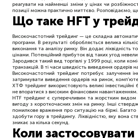
реагувати на найменші зміни у цінах чи розбіжнос
позиції можна практично миттєво. Розповідаємо, що 
Що таке HFT у трей
Високочастотний трейдинг — це складна автоматичн
програми. В результаті обробляється велика кількі
виконання та аналізу ринку. Він додає ліквідність
цінами. Потенційний прибуток від таких угод невел
Зародився такий вид торгівлі у 1999 році, коли ком
транзакцій. В ті часи швидкість виведення ордерів 
Високочастотний трейдинг потребує залучення інн
затримувати виведення ордерів на ринок, комп'ют
ХТФ трейдинг використовують великі інвестиційні б
не впоратися з високим фінансовим навантаженням.
HTF трейдинг є суперечливим та жорстким видом т
вигоду з короткочасних змін на ринку. Інші ствер
помилкове враження про ситуацію на біржі. Багато
здобути гору в трейдингу. Ліквідністю, яку вона с
зникає за кілька секунд.
Коли застосовувати