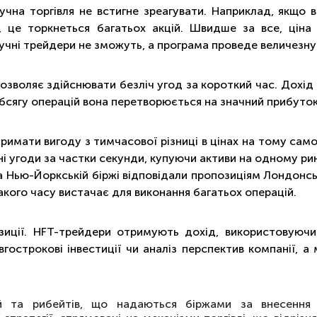
чна торгівля не встигне зреагувати. Наприклад, якщо в
в, це торкнеться багатьох акцій. Швидше за все, цін
чні трейдери не зможуть, а програма проведе величезну к
озволяє здійснювати безліч угод за короткий час. Дохід
обсягу операцій вона перетворюється на значний прибуток
мати вигоду з тимчасової різниці в цінах на тому самом
і угоди за частки секунди, купуючи активи на одному ри
 Нью-Йоркській біржі відповідали пропозиціям Лондонськ
акого часу вистачає для виконання багатьох операцій.
зиції. HFT-трейдери отримують дохід, використовуючи 
острокові інвестиції чи аналіз перспектив компанії, а 
 та рибейтів, що надаються біржами за внесення лі