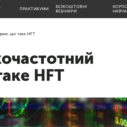
-
БЕЗКОШТОВНІ
КОРП
ПРАКТИКУМИ
ВЕБІНАРИ
НАВЧА
динг, що таке HFT
кочастотний
таке HFT