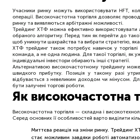
Учасники ринку можуть використовувати HFT, ко
операції. Високочастотна торгівля дозволяє провод
ринку та виявляються арбітражні можливості.
Трейдинг ХТФ можна ефективно використовувати ли
обраного алгоритму. Перед тим як перейти до такої 
щоб уникнути шахрайства та вибрати стратегію, яка
ХТФ трейдинг також потребує навичок у торгівлі 
команда, а не одна людина. Для такої торгівлі, як у
індивідуальні інвестори обирають інші стратегії.
Альтернативою високочастотному трейдингу може б
швидкого прибутку. Позиція у такому разі утрим
відбувається з невеликим доходом чи мінусом. Для
бути залучені торгові роботи.
Як високочастотна т
Високочастотна торгівля — складна і високотехнол
Серед основних її особливостей варто виділити кіль
Миттєва реакція на зміни ринку. Трейдинг 
стає можливим завдяки роботі автоматизова