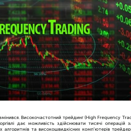
 змінився. Високочастотний трейдинг (High Frequency Tra
оргівлі дає можливість здійснювати тисячі операцій з
х алгоритмів та високошвидкісних комп'ютерів трейде