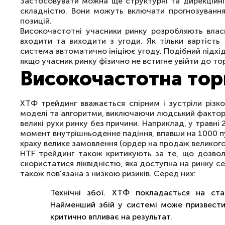
Застосовувати можна ще структурні та дирекційні 
складністю. Вони можуть включати прогнозування
позицій.
Високочастотні учасники ринку розробляють власн
входити та виходити з угоди. Як тільки вартість
система автоматично ініціює угоду. Подібний підхі
якщо учасник ринку фізично не встигне увійти до т
Високочастотна торг
ХТФ трейдинг вважається спірним і зустріли різк
моделі та алгоритми, виключаючи людський фактор
великі рухи ринку без причини. Наприклад, у травн
момент внутрішньоденне падіння, впавши на 1000 пу
краху велике замовлення (ордер на продаж великого 
HTF трейдинг також критикують за те, що дозвол
скористатися ліквідністю, яка доступна на ринку с
також пов'язана з низкою ризиків. Серед них:
Технічні збої. ХТФ покладається на ст
Найменший збій у системі може призвести 
критично впливає на результат.