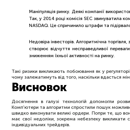
Маніпуляція ринку. Деякі компанії використ
Так, у 2014 році комісія SEC звинуватила ко
NASDAQ. Це спричинило штрафи та підірвало
Недовіра інвесторів. Алгоритмічна торгівля,
створює відчуття несправедливої ​​переваги
зниженням їхньої активності на ринку.
Такі ризики викликають побоювання як у регуляторі
чому залежатимуть від того, наскільки вдасться міні
Висновок
Досягнення в галузі технологій допомогли розви
Комп'ютери та алгоритми спростили пошук можливо
швидко виконувати великі ордери. Попри те, що вона
має свої недоліки, зокрема небезпеку викликати 
індивідуальних трейдерів.