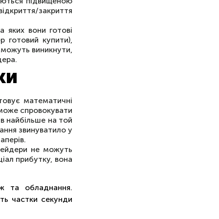
няються підвищеною
ідкриття/закриття
а яких вони готові
р готовий купити),
 можуть виникнути,
дера.
ки
стовує математичні
 може спровокувати
в найбільше на той
ання звинуватило у
аперів.
рейдери не можуть
іал прибутку, вона
еж та обладнання.
іть частки секунди