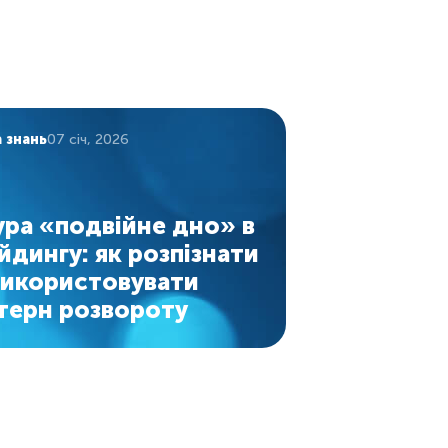
а знань
07 січ, 2026
ура «подвійне дно» в
йдингу: як розпізнати
використовувати
терн розвороту