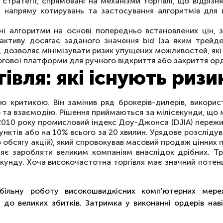
стратегії, спрямовані на механізми торгівлі, що відріз
 напряму котирувань та застосування алгоритмів для в
і алгоритми на основі попередньо встановлених цін, з
 активу досягає заданого значення bid (за яким трейде
д дозволяє мінімізувати ризик упущених можливостей, які
оргової платформи для ручного відкриття або закриття ор
івля: які існують ризи
ою критикою. Він замінив ряд брокерів-дилерів, викори
 та взаємодію. Рішення приймаються за мілісекунди, що
і 2010 року промисловий індекс Доу-Джонса (DJIA) пережи
нктів або на 10% всього за 20 хвилин. Урядове розслідув
обсягу акцій), який спровокував масовий продаж цінних п
яє заробляти великим компаніям внаслідок дрібних. Т
екунду. Хоча високочастотна торгівля має значний потенц
абільну роботу високошвидкісних комп'ютерних мер
до великих збитків. Затримка у виконанні ордерів нав