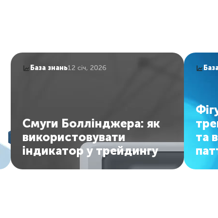
База знань
12 січ, 2026
Баз
Фіг
Смуги Боллінджера: як
тре
використовувати
та 
індикатор у трейдингу
пат