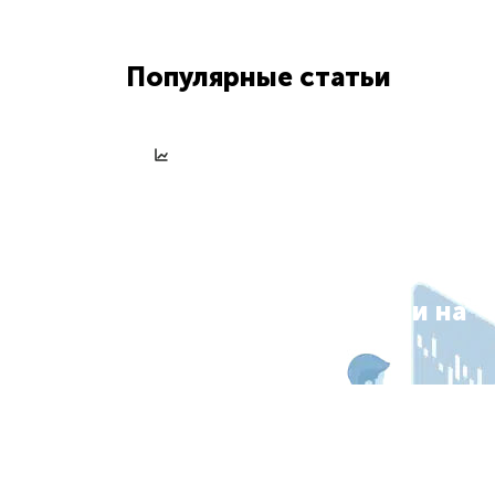
Популярные статьи
База знань
13 січ, 2026
Стохастик: як
користуватися
індикатором та
отримувати сигнали на
вхід у ринок