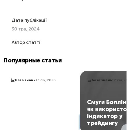
Дата публікації
30 тра, 2024
Автор статті
Популярные статьи
База знань
13 січ, 2026
База знань
12 січ, 20
Стохастик: як
користуватися
Смуги Боллін
індикатором та
як використо
отримувати сигнали
індикатор у
на вхід у ринок
трейдингу