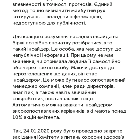
впевненості в точності прогнозів. Єдиний
метод точно визначити майбутній рух
котирувань — володіти інформацією,
недоступною для публічності.
Для кращого розуміння наслідків інсайда на
біржі потрібно спочатку розібратися, хто
такий інсайдер. Це особа, яка має доступ до
непублічної інформації. При цьому не має
значення, чи отримала людина її самостійно
або через третю особу. Маючи доступ до
нерозголошених ще даних, він стає
інсайдером. Це може бути високопоставлений
менеджер компанії, член ради директорів,
аналітик, а також навіть звичайний
співробітник, постачальник тощо.
Автоматично можна вважати інсайдером
високопоставлених керівників, які мають понад
10% акцій емітента.
Так, 24.01.2020 року було проведено закрите
засідання Комітету з питань охорони здоров'я