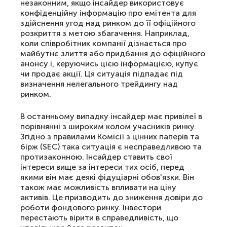
незаконним, якщо інсайдер використовує
конфіденційну інформацію про емітента для
здійснення угод над ринком до її офіційного
розкриття з метою збагачення. Наприклад,
коли співробітник компанії дізнається про
майбутнє злиття або придбання до офіційного
анонсу і, керуючись цією інформацією, купує
чи продає акції. Ця ситуація підпадає під
визначення нелегального трейдингу над
ринком.
В останньому випадку інсайдер має привілеї в
порівнянні з широким колом учасників ринку.
Згідно з правилами Комісії з цінних паперів та
бірж (SEC) така ситуація є несправедливою та
протизаконною. Інсайдер ставить свої
інтереси вище за інтереси тих осіб, перед
якими він має деякі фідуціарні обов'язки. Він
також має можливість впливати на ціну
активів. Це призводить до зниження довіри до
роботи фондового ринку. Інвестори
перестають вірити в справедливість, що