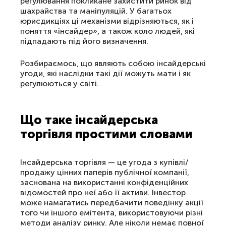
регулювання покликане захистити ринок від
шахрайства та маніпуляцій. У багатьох
юрисдикціях ці механізми відрізняються, як і
поняття «інсайдер», а також коло людей, які
підпадають під його визначення.
Розбираємось, що являють собою інсайдерські
угоди, які наслідки такі дії можуть мати і як
регулюються у світі.
Що таке інсайдерська
торгівля простими словами
Інсайдерська торгівля — це угода з купівлі/
продажу цінних паперів публічної компанії,
заснована на використанні конфіденційних
відомостей про неї або її активи. Інвестор
може намагатись передбачити поведінку акції
того чи іншого емітента, використовуючи різні
методи аналізу ринку. Але ніколи немає повної