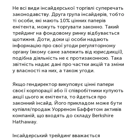
Не всі види інсайдерської торгівлі суперечать
законодавству. Друга група інсайдерів, тобто
ті особи, які мають 10% цінних паперів
емітента, можуть торгувати законно. Такий
трейдинг на фондовому ринку відбувається
щотижня. Доти, доки ці особи надають
інформацію про свої угоди регуляторному
органу (якому саме залежить від юрисдикції),
подібна діяльність не є протизаконною. Така
звітність надає дані про частки акцій та зміни
у власності на них, а також угоди.
Якщо гендиректор викуповує цінні папери
своєї корпорації або її співробітники купують
акції цього ж емітента, то йдеться про
законний інсайд. Його прикладом може бути
купівля/продаж Уорреном Баффетом активів
компаній, що входять до складу Berkshire
Hathaway.
Інсайдерський трейдинг вважається