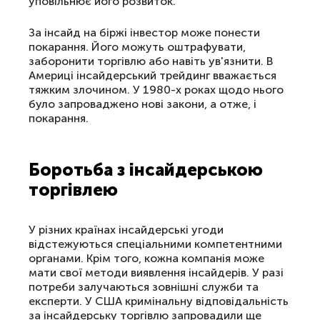
уповільнює його розвиток.
За інсайд на біржі інвестор може понести
покарання. Його можуть оштрафувати,
заборонити торгівлю або навіть ув'язнити. В
Америці інсайдерський трейдинг вважається
тяжким злочином. У 1980-х роках щодо нього
було запроваджено нові закони, а отже, і
покарання.
Боротьба з інсайдерською
торгівлею
У різних країнах інсайдерські угоди
відстежуються спеціальними компетентними
органами. Крім того, кожна компанія може
мати свої методи виявлення інсайдерів. У разі
потреби залучаються зовнішні служби та
експерти. У США кримінальну відповідальність
за інсайдерську торгівлю запровадили ще