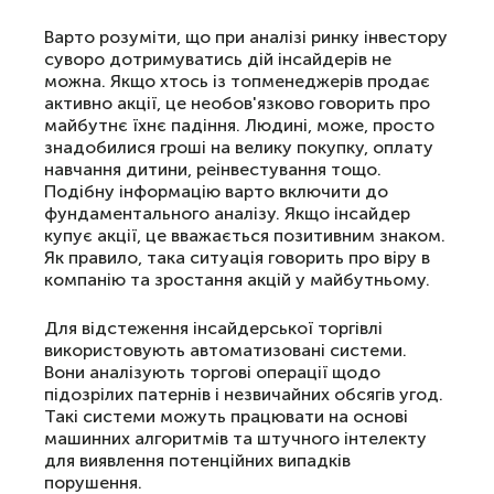
Варто розуміти, що при аналізі ринку інвестору
суворо дотримуватись дій інсайдерів не
можна. Якщо хтось із топменеджерів продає
активно акції, це необов'язково говорить про
майбутнє їхнє падіння. Людині, може, просто
знадобилися гроші на велику покупку, оплату
навчання дитини, реінвестування тощо.
Подібну інформацію варто включити до
фундаментального аналізу. Якщо інсайдер
купує акції, це вважається позитивним знаком.
Як правило, така ситуація говорить про віру в
компанію та зростання акцій у майбутньому.
Для відстеження інсайдерської торгівлі
використовують автоматизовані системи.
Вони аналізують торгові операції щодо
підозрілих патернів і незвичайних обсягів угод.
Такі системи можуть працювати на основі
машинних алгоритмів та штучного інтелекту
для виявлення потенційних випадків
порушення.