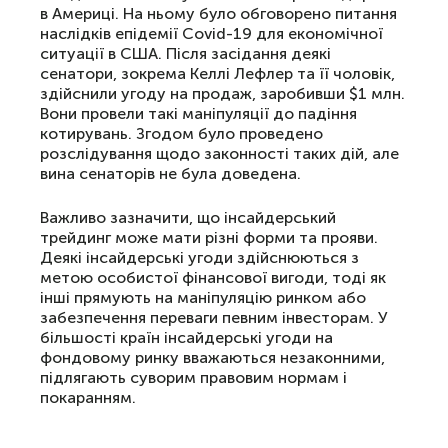
в Америці. На ньому було обговорено питання
наслідків епідемії Covid-19 для економічної
ситуації в США. Після засідання деякі
сенатори, зокрема Келлі Лефлер та її чоловік,
здійснили угоду на продаж, заробивши $1 млн.
Вони провели такі маніпуляції до падіння
котирувань. Згодом було проведено
розслідування щодо законності таких дій, але
вина сенаторів не була доведена.
Важливо зазначити, що інсайдерський
трейдинг може мати різні форми та прояви.
Деякі інсайдерські угоди здійснюються з
метою особистої фінансової вигоди, тоді як
інші прямують на маніпуляцію ринком або
забезпечення переваги певним інвесторам. У
більшості країн інсайдерські угоди на
фондовому ринку вважаються незаконними,
підлягають суворим правовим нормам і
покаранням.