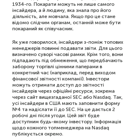
1934-го. Покарати можуть не лише самого
інсайдера, а й людину, яка знала про його
діяльність, але мовчала. Якщо про це стане
відомо слідчим органам, останній може бути
покараний як співучасник.
Як уже говорилося, інсайдери з-поміж топових
менеджерів повинні подавати звіти. Для цього
визначено суворі часові рамки. Крім того, вони
підпадають під обмеження, що передбачають
заборону торгівлі цінними паперами в
конкретний час (наприклад, перед виходом
фінансової звітності компанії). Інвестори
можуть отримати доступ до звітності
інсайдерів через офіційні ресурси, зокрема
через сайт вищезгаданої SEC або Nasdaq. Так,
усі інсайдери в США мають заповнити форму
№4 та надіслати її до SEC. На це дається 2
робочі дні після угоди. Цей звіт буде
доступним будь-якому інвестору. Інформація
щодо кожного топменеджера на Nasdaq
публікується окремо.